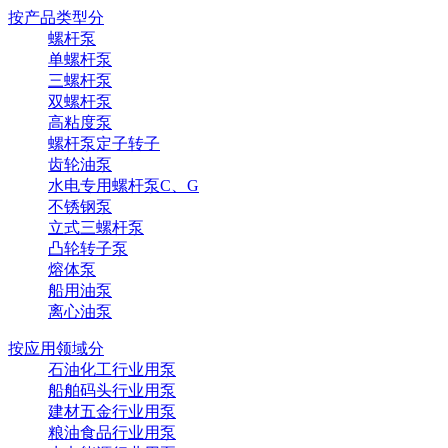
按产品类型分
螺杆泵
单螺杆泵
三螺杆泵
双螺杆泵
高粘度泵
螺杆泵定子转子
齿轮油泵
水电专用螺杆泵C、G
不锈钢泵
立式三螺杆泵
凸轮转子泵
熔体泵
船用油泵
离心油泵
按应用领域分
石油化工行业用泵
船舶码头行业用泵
建材五金行业用泵
粮油食品行业用泵