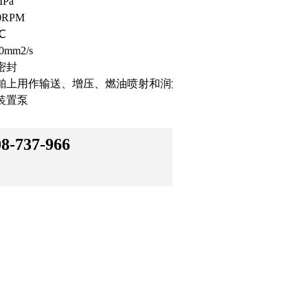
Pa
0RPM
℃
mm2/s
密封
舶上用作输送、增压、燃油喷射和润滑油
装置泵
8-737-966