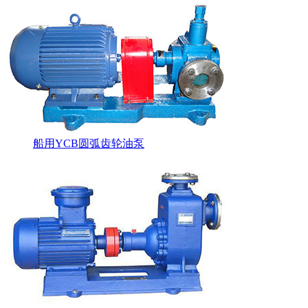
船用YCB圆弧齿轮油泵